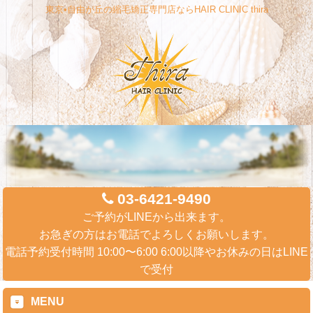
東京•自由が丘の縮毛矯正専門店ならHAIR CLINIC thira
03-6421-9490
ご予約がLINEから出来ます。
お急ぎの方はお電話でよろしくお願いします。
電話予約受付時間 10:00〜6:00 6:00以降やお休みの日はLINE
で受付
MENU