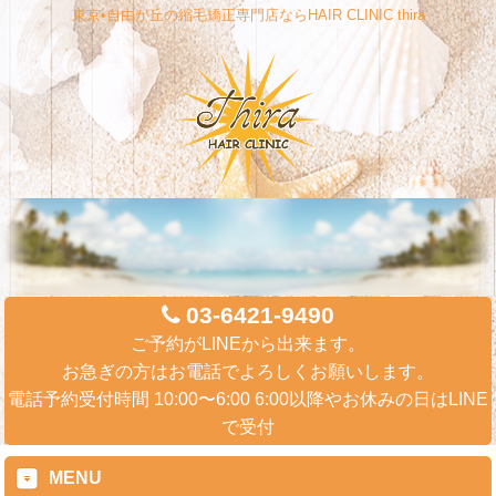
東京•自由が丘の縮毛矯正専門店ならHAIR CLINIC thira
03-6421-9490
ご予約がLINEから出来ます。
お急ぎの方はお電話でよろしくお願いします。
電話予約受付時間 10:00〜6:00 6:00以降やお休みの日はLINE
で受付
MENU