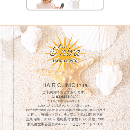
HAIR CLINIC thira
ご予約お待ちしております。
03-6421-9490
ご予約がLINEから出来ます。
お急ぎの方はお電話でよろしくお願いします。
電話予約受付時間 10:00〜6:00 6:00以降やお休みの日はLINEで受付
定休日：毎週火・第2、4日曜日・他2日間お休み
営業時間：10:00～ 最終受付 女性16:00 男性17:00
東京都世田谷区奥沢4-27-11 セピアコート１０１