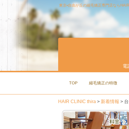
東京•自由が丘の縮毛矯正専門店ならHAIR CLI
電
TOP
縮毛矯正の特徴
HAIR CLINIC thira
>
新着情報
>
台