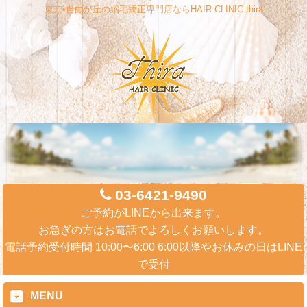
東京•自由が丘の縮毛矯正専門店ならHAIR CLINIC thira
03-6421-9490
ご予約がLINEから出来ます。
お急ぎの方はお電話でよろしくお願いします。
電話予約受付時間 10:00〜6:00 6:00以降やお休みの日はLINE
で受付
MENU