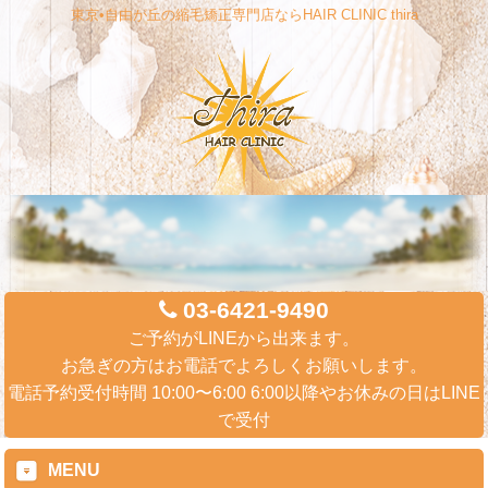
東京•自由が丘の縮毛矯正専門店ならHAIR CLINIC thira
03-6421-9490
ご予約がLINEから出来ます。
お急ぎの方はお電話でよろしくお願いします。
電話予約受付時間 10:00〜6:00 6:00以降やお休みの日はLINE
で受付
MENU